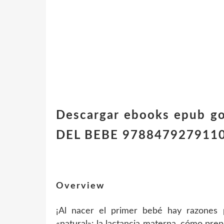
Descargar ebooks epub g
DEL BEBE 9788479279110 
Overview
¡Al nacer el primer bebé hay razones 
«natural»: la lactancia materna, cómo prep