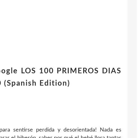
oogle LOS 100 PRIMEROS DIAS
(Spanish Edition)
para sentirse perdida y desorientada! Nada es
arar el biberón, saber por qué el bebé llora tantas