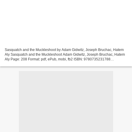
Sasquatch and the Muckleshoot by Adam Gidwitz, Joseph Bruchac, Hatem
Aly Sasquatch and the Muckleshoot Adam Gidwitz, Joseph Bruchac, Hatem
Aly Page: 208 Format: pdf, ePub, mobi, fb2 ISBN: 9780735231788
Publisher: Penguin Young Readers Group Download eBook...