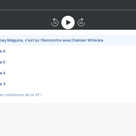
bey Maguire, c'est lui ! Rencontre avec Damien Witecka
e 6
e 5
e 4
e 3
s créatrices de la VF !
e 2
e 1
e Mektoub My Love arrive enfin ! Rencontre avec Shaïn Boumedine et Sal