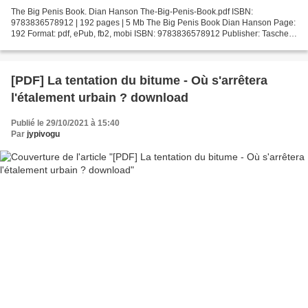
The Big Penis Book. Dian Hanson The-Big-Penis-Book.pdf ISBN:
9783836578912 | 192 pages | 5 Mb The Big Penis Book Dian Hanson Page:
192 Format: pdf, ePub, fb2, mobi ISBN: 9783836578912 Publisher: Taschen
America, LLC Download The Big Penis Book Textbooks...
[PDF] La tentation du bitume - Où s'arrêtera
l'étalement urbain ? download
Publié le 29/10/2021 à 15:40
Par
jypivogu