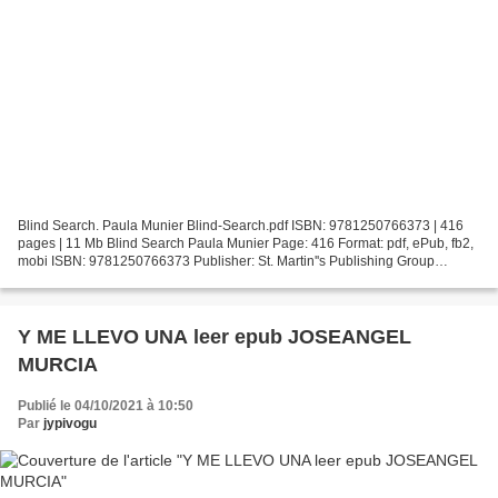
Blind Search. Paula Munier Blind-Search.pdf ISBN: 9781250766373 | 416
pages | 11 Mb Blind Search Paula Munier Page: 416 Format: pdf, ePub, fb2,
mobi ISBN: 9781250766373 Publisher: St. Martin''s Publishing Group
Download Blind Search Free pdf ebook search...
Y ME LLEVO UNA leer epub JOSEANGEL
MURCIA
Publié le 04/10/2021 à 10:50
Par
jypivogu