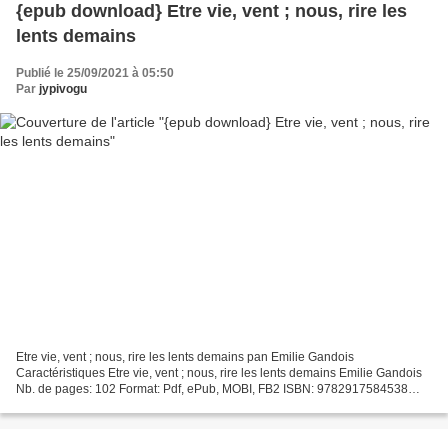
{epub download} Etre vie, vent ; nous, rire les
lents demains
Publié le 25/09/2021 à 05:50
Par
jypivogu
Etre vie, vent ; nous, rire les lents demains pan Emilie Gandois
Caractéristiques Etre vie, vent ; nous, rire les lents demains Emilie Gandois
Nb. de pages: 102 Format: Pdf, ePub, MOBI, FB2 ISBN: 9782917584538
Editeur: Prolégomènes (Editions) Date de...