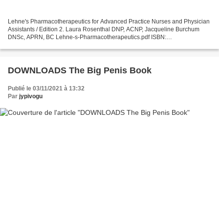
Lehne's Pharmacotherapeutics for Advanced Practice Nurses and Physician
Assistants / Edition 2. Laura Rosenthal DNP, ACNP, Jacqueline Burchum
DNSc, APRN, BC Lehne-s-Pharmacotherapeutics.pdf ISBN:
9780323554954 | 945 pages | 24 Mb Lehne's Pharmacotherapeutics...
DOWNLOADS The Big Penis Book
Publié le 03/11/2021 à 13:32
Par
jypivogu