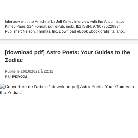
Interview with the Antichrist by Jeff Kinley Interview with the Antichrist Jeff
Kinley Page: 224 Format: pdf, ePub, mobi, fb2 ISBN: 9780785229834
Publisher: Nelson, Thomas, Inc. Download eBook Ebook gratis italiano
download cellulari per android Interview...
[download pdf] Astro Poets: Your Guides to the
Zodiac
Publié le 26/10/2021 à 22:11
Par
jypivogu