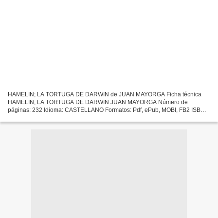
HAMELIN; LA TORTUGA DE DARWIN de JUAN MAYORGA Ficha técnica
HAMELIN; LA TORTUGA DE DARWIN JUAN MAYORGA Número de
páginas: 232 Idioma: CASTELLANO Formatos: Pdf, ePub, MOBI, FB2 ISBN:
9788437633664 Editorial: CATEDRA Año de edición: 2015 Descargar
eBook...