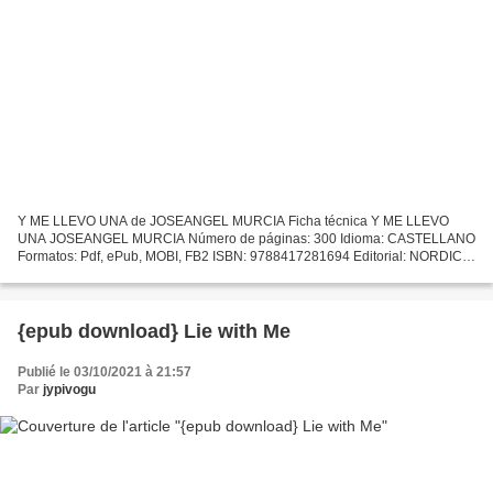
Y ME LLEVO UNA de JOSEANGEL MURCIA Ficha técnica Y ME LLEVO
UNA JOSEANGEL MURCIA Número de páginas: 300 Idioma: CASTELLANO
Formatos: Pdf, ePub, MOBI, FB2 ISBN: 9788417281694 Editorial: NORDICA
Año de edición: 2019 Descargar eBook gratis Descargas de libros...
{epub download} Lie with Me
Publié le 03/10/2021 à 21:57
Par
jypivogu