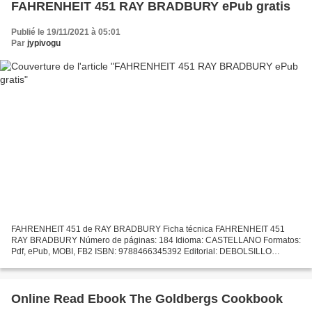
FAHRENHEIT 451 RAY BRADBURY ePub gratis
Publié le 19/11/2021 à 05:01
Par
jypivogu
FAHRENHEIT 451 de RAY BRADBURY Ficha técnica FAHRENHEIT 451
RAY BRADBURY Número de páginas: 184 Idioma: CASTELLANO Formatos:
Pdf, ePub, MOBI, FB2 ISBN: 9788466345392 Editorial: DEBOLSILLO
(PUNTO DE LECTURA) Año de edición: 2018 Descargar eBook gratis...
Online Read Ebook The Goldbergs Cookbook