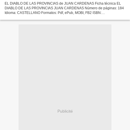
EL DIABLO DE LAS PROVINCIAS de JUAN CARDENAS Ficha técnica EL
DIABLO DE LAS PROVINCIAS JUAN CARDENAS Número de páginas: 184
Idioma: CASTELLANO Formatos: Pdf, ePub, MOBI, FB2 ISBN:
9788416291540 Editorial: PERIFERICA Año de edición: 2017 Descargar
eBook...
Publicité