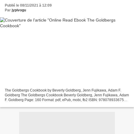
Publié le 08/11/2021 à 12:09
Par
jypivogu
The Goldbergs Cookbook by Beverly Goldberg, Jenn Fujikawa, Adam F.
Goldberg The Goldbergs Cookbook Beverly Goldberg, Jenn Fujikawa, Adam
F. Goldberg Page: 160 Format: pdf, ePub, mobi, fb2 ISBN: 9780789336750
Publisher: Rizzoli Download eBook Free ebooks...