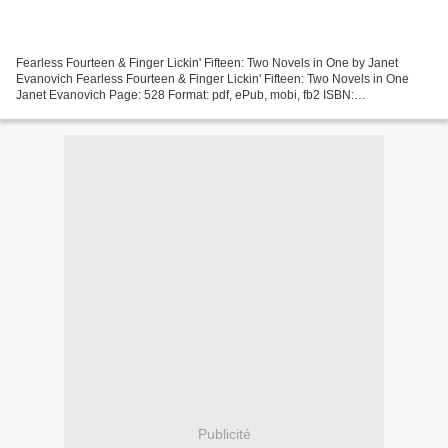
Fearless Fourteen & Finger Lickin' Fifteen: Two Novels in One by Janet
Evanovich Fearless Fourteen & Finger Lickin' Fifteen: Two Novels in One
Janet Evanovich Page: 528 Format: pdf, ePub, mobi, fb2 ISBN:
9781250620798 Publisher: St. Martin''s Publishing...
Publicité