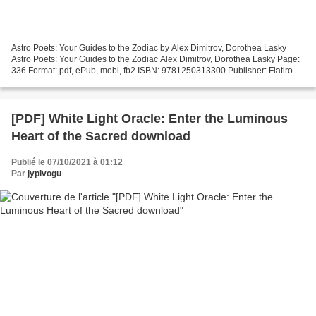
Astro Poets: Your Guides to the Zodiac by Alex Dimitrov, Dorothea Lasky
Astro Poets: Your Guides to the Zodiac Alex Dimitrov, Dorothea Lasky Page:
336 Format: pdf, ePub, mobi, fb2 ISBN: 9781250313300 Publisher: Flatiron
Books Download eBook Free real...
[PDF] White Light Oracle: Enter the Luminous
Heart of the Sacred download
Publié le 07/10/2021 à 01:12
Par
jypivogu