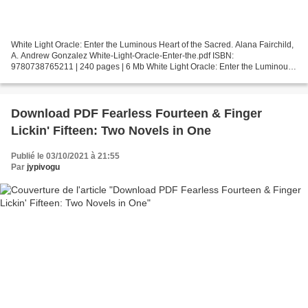
White Light Oracle: Enter the Luminous Heart of the Sacred. Alana Fairchild,
A. Andrew Gonzalez White-Light-Oracle-Enter-the.pdf ISBN:
9780738765211 | 240 pages | 6 Mb White Light Oracle: Enter the Luminous
Heart of the Sacred Alana Fairchild, A. Andrew...
Download PDF Fearless Fourteen & Finger
Lickin' Fifteen: Two Novels in One
Publié le 03/10/2021 à 21:55
Par
jypivogu